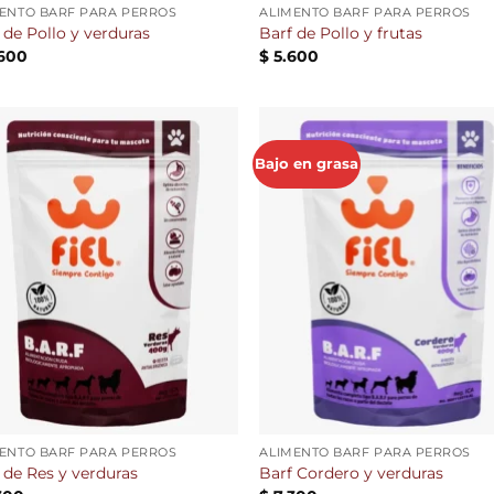
ENTO BARF PARA PERROS
ALIMENTO BARF PARA PERROS
 de Pollo y verduras
Barf de Pollo y frutas
600
$
5.600
Bajo en grasa
Añadir
Aña
a la
a 
lista de
list
deseos
des
ENTO BARF PARA PERROS
ALIMENTO BARF PARA PERROS
 de Res y verduras
Barf Cordero y verduras