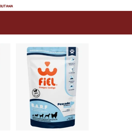
olitana
dir
Añadir
la
a la
a de
lista de
eos
deseos