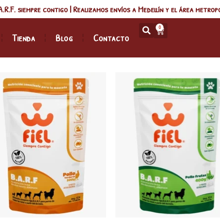
.A.R.F. siempre contigo | Realizamos envíos a Medellín y el área metrop
0
Tienda
Blog
Contacto
Añadir
Aña
a la
a 
lista de
list
deseos
des