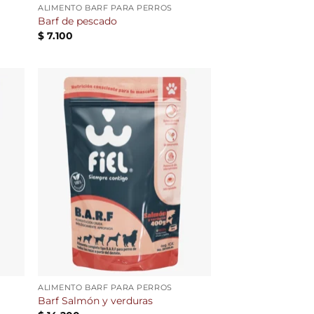
ALIMENTO BARF PARA PERROS
Barf de pescado
$
7.100
dir
Añadir
la
a la
a de
lista de
eos
deseos
ALIMENTO BARF PARA PERROS
Barf Salmón y verduras