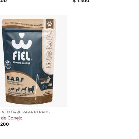
300
$
7.300
Añadir
a la
lista de
deseos
ENTO BARF PARA PERROS
 de Conejo
.200