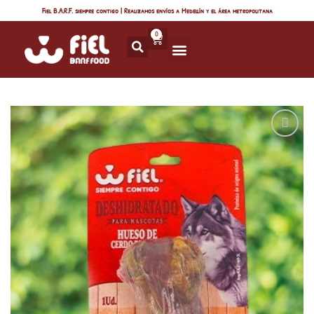
Fiel B.A.R.F. siempre contigo | Realizamos envíos a Medellín y el área metropolitana
0
Añadir
a la
lista
de
deseos