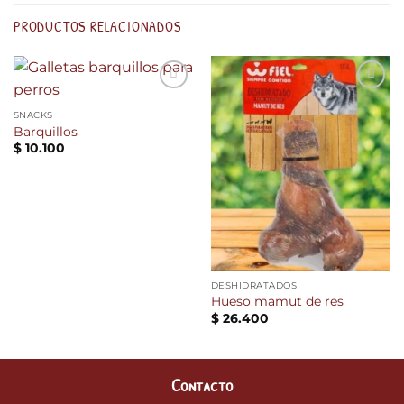
PRODUCTOS RELACIONADOS
Añadir
Añadir
a la
a la
SNACKS
lista de
lista de
Barquillos
deseos
deseos
$
10.100
DESHIDRATADOS
Hueso mamut de res
$
26.400
Contacto