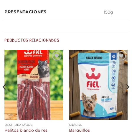
PRESENTACIONES
150g
PRODUCTOS RELACIONADOS
Añadir
Añadir
a la
a la
lista de
lista de
deseos
deseos
DESHIDRATADOS
SNACKS
Palitos blando de res
Barquillos