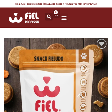
Fiel B.A.R.F. siempre contigo | Realizamos envíos a Medellín y el área metropolitana
0
Añadir
a la
lista
de
deseos